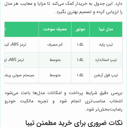
دارد. این جدول به خریدار کمک می‌کند تا مزایا و معایب هر مدل
را ارزیابی کرده و تصمیم بهتری بگیرد.
مدل تیبا
موتور
مصرف سوخت
امکا
تیپ پایه
1.5L
کم مصرف
ترمز ABS، کیسه هوا، سیستم صوتی ساده
تیپ استاندارد
1.5L
متوسط
ترمز ABS، تهویه مطبوع، صندلی راحت
تیپ فول آپشن
1.5L
متوسط
سیستم صوتی پیشرفته،
بررسی دقیق شرایط پرداخت و امکانات مدل‌ها باعث می‌شود
انتخاب مناسب‌تری انجام شود و تجربه مالکیت خودرو
رضایت‌بخش‌تر شود.
نکات ضروری برای خرید مطمئن تیبا