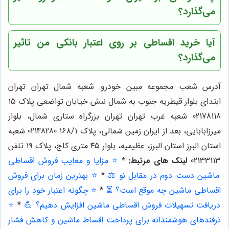
می‌گذارد؟
آیا خرید اقساطی بر روی اعتبار بانکی من تاثیر
می‌گذارد؟
آدرس شعب مجموعه مبین خودرو: شعبه شمال تهران تهران
ابتدای بلوار قیطریه جنوب به شمال نبش خیابان تواضعی پلاک ۱۵
02178118 شعبه غرب تهران تهران بزرگراه ستاری شمال، بلوار
میرزابابایی، بعد از ایران زمین شمالی، پلاک ۱۶۸/۱ 02148280 شعبه
استان البرز استان البرز، عظیمیه، بلوار ۴۵ متری کاج، پلاک ۱۹ تلفن
02133113
لینک های مرتبط:
*
⭐️ مزایا و معایب فروش اقساطی
ماشین دست دوم در مقابل نو ⚖️
*
⭐️ بهترین زمان برای فروش
اقساطی ماشین چه موقع است؟ ⏳
*
⭐️ چگونه اعتبار خود را برای
دریافت تسهیلات فروش اقساطی ماشین افزایش دهیم؟ 💪
*
⭐️
ترفندهای هوشمندانه برای پرداخت اقساط ماشین و کاهش فشار