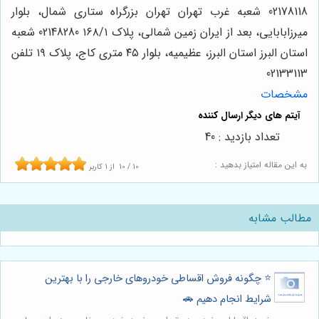
02178118 شعبه غرب تهران تهران بزرگراه ستاری شمال، بلوار
میرزابابایی، بعد از ایران زمین شمالی، پلاک ۱۶۸/۱ 02148280 شعبه
استان البرز استان البرز، عظیمیه، بلوار ۴۵ متری کاج، پلاک ۱۹ تلفن
02133113
مشخصات
تعداد بازدید : 40
به این مقاله امتیاز بدهید :
10
/
10
از
1
کاربر
مطالب مشابه
⭐️ چگونه فروش اقساطی خودروهای خارجی را با بهترین
شرایط انجام دهیم 🚗