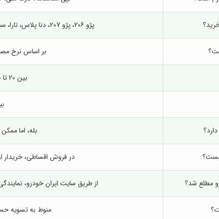
خرید؟
پژو 206، پژو 207، دنا پلاس، تارا، سمند سورن پلاس (لیست ممکن است تغییر کند).
ست؟
بر اساس نرخ مصوب
بین 20 تا 50 درصد قیمت خودرو.
بین 12 
دارد؟
بله، اما ممک
چیست؟
در فروش اقساطی، خریدار از 
رو مطلع شد؟
از طریق سایت ایران خودرو، نمایندگ
ت؟
منوط به تسویه حساب