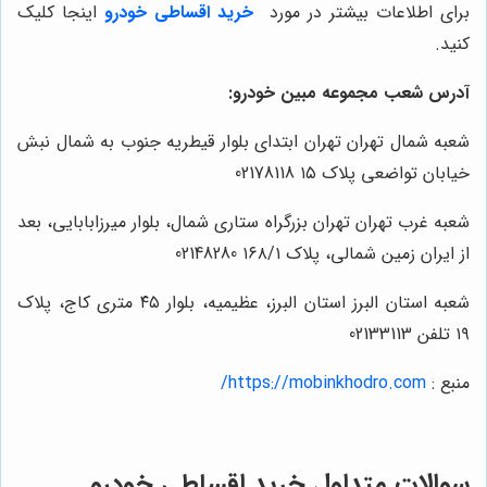
برای اطلاعات بیشتر در مورد
خرید اقساطی خودرو
اینجا کلیک
کنید.
آدرس شعب مجموعه مبین خودرو:
شعبه شمال تهران تهران ابتدای بلوار قیطریه جنوب به شمال نبش
خیابان تواضعی پلاک ۱۵ 02178118
شعبه غرب تهران تهران بزرگراه ستاری شمال، بلوار میرزابابایی، بعد
از ایران زمین شمالی، پلاک ۱۶۸/۱ 02148280
شعبه استان البرز استان البرز، عظیمیه، بلوار ۴۵ متری کاج، پلاک
۱۹ تلفن 02133113
منبع :
https://mobinkhodro.com/
سوالات متداول خرید اقساطی خودرو