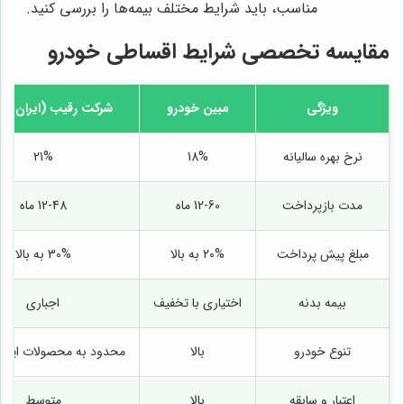
مناسب، باید شرایط مختلف بیمه‌ها را بررسی کنید.
مقایسه تخصصی شرایط اقساطی خودرو
ویژگی
مبین خودرو
شرکت رقیب (ایران خو
نرخ بهره سالیانه
18%
21%
مدت بازپرداخت
12-60 ماه
12-48 ماه
مبلغ پیش پرداخت
20% به بالا
30% به بالا
بیمه بدنه
اختیاری با تخفیف
اجباری
تنوع خودرو
بالا
محدود به محصولات ایران
اعتبار و سابقه
بالا
متوسط