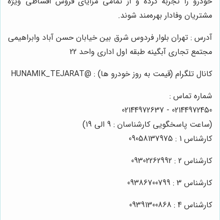
خودرو را تجربه کرده و از تمامی مزایای فروش اقساطی ویژه
مشتریان وفادار بهره‌مند شوند.
آدرس : تهران بلوار فردوس شرق بین خیابان حسن آباد وابراهیمی
مجتمع تجاری آبگینه طبقه اول اداری واحد 22
کانال تلگرام (قیمت به روز خودرو ها) : @HUNAMIK_TEJARAT
شماره تماس :
02144972450 - 02144972637
(ساعت پاسخگویی کارشناسان : 9 الی 19)
کارشناس 1 : 09058137975
کارشناس 2 : 09302262992
کارشناس 3 : 09386700799
کارشناس 4 : 09391300868