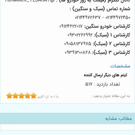
کانال تلگرام (قیمت به روز خودرو ها) :
@HUNAMIK_TEJARAT
شماره تماس (سبک و سنگین) :
02144972450 - 02144972637
کارشناس خودرو سنگین:
09124622017
کارشناس 1 (سبک):
09302262992
کارشناس 2 (سبک):
09058137975
کارشناس 3 (سبک):
09391300868
مشخصات
تعداد بازدید : 517
به این مقاله امتیاز بدهید :
10
/
10
از
1
کاربر
مطالب مشابه