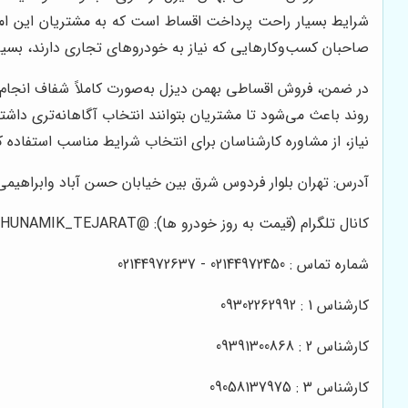
شرایط بسیار راحت پرداخت اقساط است که به مشتریان این امکان 
صاحبان کسب‌وکارهایی که نیاز به خودروهای تجاری دارند، بسیار
در ضمن، فروش اقساطی بهمن دیزل به‌صورت کاملاً شفاف انجام م
روند باعث می‌شود تا مشتریان بتوانند انتخاب آگاهانه‌تری داش
نیاز، از مشاوره کارشناسان برای انتخاب شرایط مناسب استفاده کن
آدرس: تهران بلوار فردوس شرق بین خیابان حسن آباد وابراهیمی م
کانال تلگرام (قیمت به روز خودرو ها): @HUNAMIK_TEJARAT
شماره تماس : 02144972450 - 02144972637
کارشناس 1 : 09302262992
کارشناس 2 : 09391300868
کارشناس 3 : 09058137975