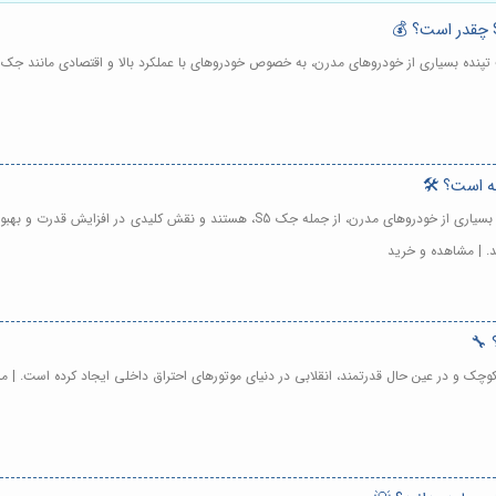
توربو شارژ جک S5 در تهران - توربوشارژها قلب تپنده بسیاری از خودروهای مدرن، از 
ند. | مشاهده و خرید