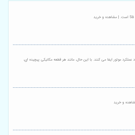
جمله جک S5، هستند و نقش کلیدی در افزایش قدرت و بهبود عملکرد موتور ایفا می کنند. با این حال، مانند هر قطعه مکانیکی پیچیده ای،