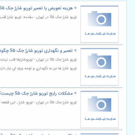
⭐️ هزینه تعویض یا تعمیر توربو شارژ جک S5 چقدر است؟ 💰
توربو شارژ جک S5 در تهران - مقدمه: توربو شارژ قلب تپنده بسیاری از خودروهای مدرن، به خصوص خودروهای با عملکرد بالا و اقتصادی مانند جک S5 است. | مشاهده و خرید
⭐️ تعمیر و نگهداری توربو شارژ جک S5 چگونه است؟ 🛠️
توربو شارژ ها نیز به نگهداری و توجه ویژه ای نیاز دار
⭐️ مشکلات رایج توربو شارژ جک S5 چیست؟ 🔧
توربو شارژ جک S5 در تهران - توربو شارژ ، این قطعه کوچک و در عین حال قدرتمند، انقلابی در دنیای موتورهای احتراق داخلی ایجاد کرده است. | مشاهده و خرید