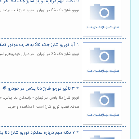
⭐️ نکات مهم درباره توربو شارژ جک S5: هر آنچه باید بدانید؟ 💡
توربو شارژ جک S5 در تهران - توربو شارژ قلب تپنده بسیاری از خودروهای مدرن، از جمله جک S5، است. | مشاهده و خرید
⭐️ آیا توربو شارژ جک S5 به قدرت موتور کمک می‌کند؟ 💨
توربو شارژ جک S5 در تهران - در دنیای خودروهای امروزی، بهینه سازی عملکرد و افزایش قدرت موتور همواره یکی از دغدغه های اصلی علاقه مندان و صاحبان خودرو بوده است. | مشاهده و خرید
⭐️ 3 تاثیر توربو شارژ دنا پلاس در خودرو 🌟
توربو شارژ دنا پلاس در تهران - رانندگان دنا پلاس
هدف، نصب توربو شارژ است. | مشاهده و خرید
⭐️ 7 نکته مهم درباره عملکرد توربو شارژ دنا پلاس ⚙️