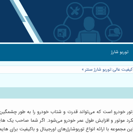
توربو شارژ
»
اع توربوشارژرهای اورجینال و باکیفیت برای هایما s7، شرایط خریدی آسان و مطمئن را فراهم کرده اس