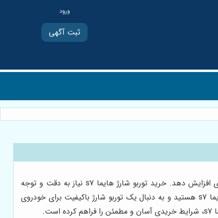
ثبت آگهی
توربو شارژ هایما s7 یکی از اجزای حیاتی برای بهبود عملکرد موتور خودرو است که می‌تواند قدرت و شتاب خودرو را به طور چشمگیری افزایش دهد. خرید توربو شارژ هایما s7 نیاز به دقت و توجه
زیادی دارد زیرا انتخاب یک توربو شارژر مناسب باعث بهبود عملکرد موتور و افزایش طول عمر خودرو می‌شود. اگر شما صاحب یک هایما s7 هستید و به دنبال یک توربو شارژ باکیفیت برای خودروی
ت.