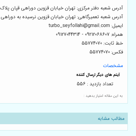
آدرس شعبه دفتر مرکزی: تهران خیابان قزوین دوراهی قپان پلاک 948
آدرس شعبه تعمیرگاهی: تهران خیابان قزوین نرسیده به دوراهی قپان پلاک 72
ایمیل: turbo_seyfollahi@gmail.com
همراه: 09212068607 - 09127044314
خط ثابت: 55774070
فکس: 55774070
مشخصات
تعداد بازدید : 556
به این مقاله امتیاز بدهید :
مطالب مشابه