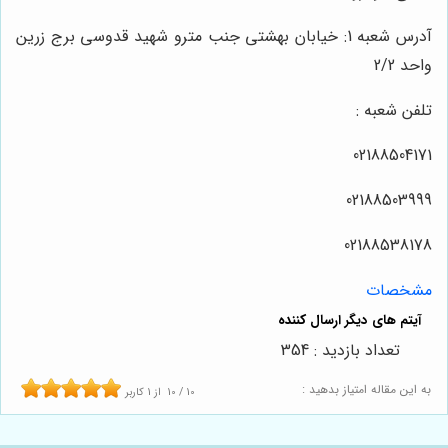
آدرس شعبه 1: خیابان بهشتی جنب مترو شهید قدوسی برج زرین
واحد 2/2
تلفن شعبه :
02188504171
02188503999
02188538178
مشخصات
تعداد بازدید : 354
به این مقاله امتیاز بدهید :
10
/
10
از
1
کاربر