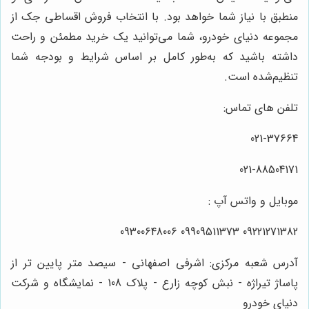
منطبق با نیاز شما خواهد بود. با انتخاب فروش اقساطی جک از
مجموعه دنیای خودرو، شما می‌توانید یک خرید مطمئن و راحت
داشته باشید که به‌طور کامل بر اساس شرایط و بودجه شما
تنظیم‌شده است.
تلفن های تماس:
021-37664
021-88504171
موبایل و واتس آپ :
09221271382 09909511373 09300648006
آدرس شعبه مرکزی: اشرفی اصفهانی - سیصد متر پایین تر از
پاساژ تیراژه - نبش کوچه زارع - پلاک 108 - نمایشگاه و شرکت
دنیای خودرو