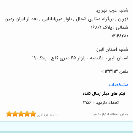
شعبه غرب تهران:
تهران , بزرگراه ستاری شمال , بلوار میرزابابایی , بعد از ایران زمین
شمالی , پلاک ۱۶۸/۱
02148280
شعبه استان البرز:
استان البرز ، عظیمیه ، بلوار ۴۵ متری کاج ، پلاک ۱۹
تلفن 02133113
مشخصات
تعداد بازدید : 356
به این مقاله امتیاز بدهید :
10
/
10
از
1
کاربر