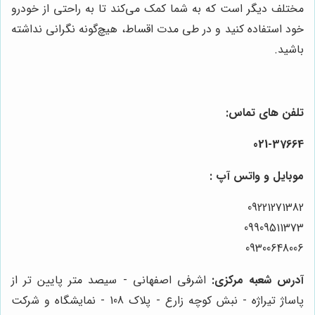
مختلف دیگر است که به شما کمک می‌کند تا به راحتی از خودرو
خود استفاده کنید و در طی مدت اقساط، هیچ‌گونه نگرانی نداشته
باشید.
تلفن های تماس:
021-37664
موبایل و واتس آپ :
09221271382
09909511373
09300648006
آدرس شعبه مرکزی:
اشرفی اصفهانی - سیصد متر پایین تر از
پاساژ تیراژه - نبش کوچه زارع - پلاک 108 - نمایشگاه و شرکت