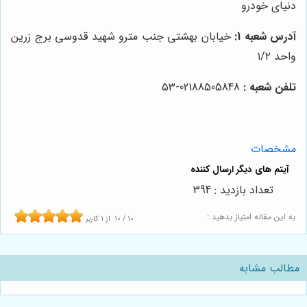
دنیای خودرو
آدرس شعبه 1:
خیابان بهشتی جنب مترو شهید قدوسی برج زرین
واحد ۱/۲
تلفن شعبه :
02188505848-53
مشخصات
تعداد بازدید : 394
به این مقاله امتیاز بدهید :
10
/
10
از
1
کاربر
مطالب مشابه