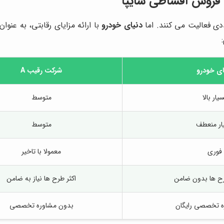
ن فروش اقساطی سایپا
دی فعالیت می کنند. اما
دنیای خودرو
با ارائه مزایای رقابتی، به عنو
ای خودرو
شرکت رقیب A
یار بالا
متوسط
ار منعطف
متوسط
فوری
معمولا با تاخیر
ح ها بدون ضامن
اکثر طرح ها نیاز به ضامن
ره تخصصی رایگان
بدون مشاوره تخصصی