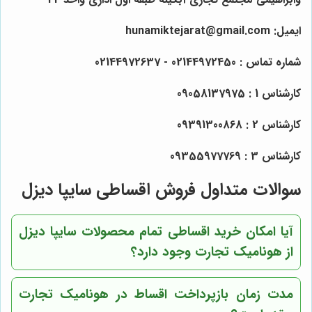
ایمیل: hunamiktejarat@gmail.com
شماره تماس : 02144972450 - 02144972637
کارشناس 1 : 09058137975
کارشناس 2 : 09391300868
کارشناس 3 : 09355977769
سوالات متداول فروش اقساطی سایپا دیزل
آیا امکان خرید اقساطی تمام محصولات سایپا دیزل
از هونامیک تجارت وجود دارد؟
مدت زمان بازپرداخت اقساط در هونامیک تجارت