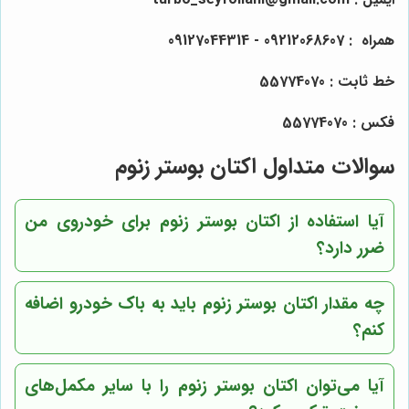
همراه :
09212068607
- 09127044314
خط ثابت : 55774070
فکس : 55774070
سوالات متداول اکتان بوستر زنوم
آیا استفاده از اکتان بوستر زنوم برای خودروی من
ضرر دارد؟
چه مقدار اکتان بوستر زنوم باید به باک خودرو اضافه
کنم؟
آیا می‌توان اکتان بوستر زنوم را با سایر مکمل‌های