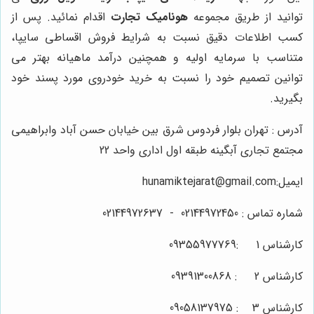
توانید از طریق مجموعه
هونامیک تجارت
اقدام نمائید. پس از
کسب اطلاعات دقیق نسبت به شرایط فروش اقساطی سایپا،
متناسب با سرمایه اولیه و همچنین درآمد ماهیانه بهتر می
توانین تصمیم خود را نسبت به خرید خودروی مورد پسند خود
بگیرید.
آدرس : تهران بلوار فردوس شرق بین خیابان حسن آباد وابراهیمی
مجتمع تجاری آبگینه طبقه اول اداری واحد 22
ایمیل:hunamiktejarat@gmail.com
شماره تماس : 02144972450 - 02144972637
کارشناس 1 :09355977769
کارشناس 2 : 09391300868
کارشناس 3 : 09058137975