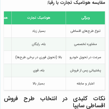
مقایسه
هونامیک تجارت
با رقبا:
ویژگی
هونامیک تجارت
همراه
تنوع طرح‌های اقساطی
بسیار زیاد
مت
مشاوره تخصصی
بله، رایگان
مح
سرعت در تحویل خودرو
بالا (تحویل فوری در برخی طرح‌ها)
مت
پشتیبانی پس از فروش
بله، قوی
مت
اعتبار و سابقه
بسیار بالا
نکات کلیدی در انتخاب طرح فروش
اقساطی سایپا