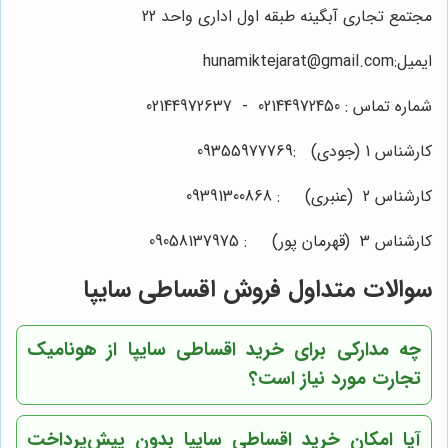
مجتمع تجاری آبگینه طبقه اول اداری واحد 22
ایمیل:hunamiktejarat@gmail.com
شماره تماس : 02144972450 - 02144972637
کارشناس 1 (جودی) :09355977769
کارشناس 2 (عنبری) : 09391300868
کارشناس 3 (قهرمان پور) : 09058137975
سوالات متداول فروش اقساطی سایپا
چه مدارکی برای خرید اقساطی سایپا از هونامیک
تجارت مورد نیاز است؟
آیا امکان خرید اقساطی سایپا بدون پیش‌پرداخت