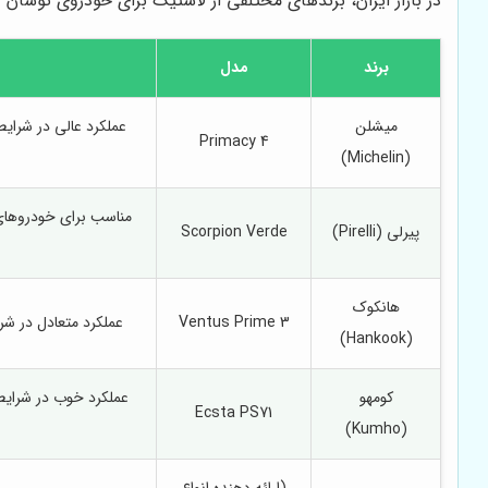
در بازار ایران، برندهای مختلفی از لاستیک برای خودروی توسان 
برند
مدل
میشلن
عملکرد عالی در شرای
Primacy 4
(Michelin)
پیرلی (Pirelli)
Scorpion Verde
هانکوک
Ventus Prime 3
عملکرد متعادل در ش
(Hankook)
کومهو
عملکرد خوب در شرای
Ecsta PS71
(Kumho)
(ارائه دهنده انواع