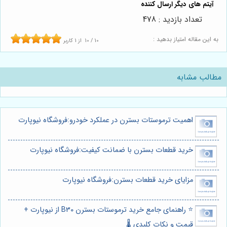
تعداد بازدید : 478
به این مقاله امتیاز بدهید :
10
/
10
از
1
کاربر
مطالب مشابه
اهمیت ترموستات بسترن در عملکرد خودرو:فروشگاه نیوپارت
خرید قطعات بسترن با ضمانت کیفیت:فروشگاه نیوپارت
مزایای خرید قطعات بسترن:فروشگاه نیوپارت
⭐️ راهنمای جامع خرید ترموستات بسترن B30 از نیوپارت +
قیمت و نکات کلیدی 🌡️