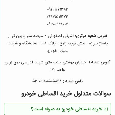
09221271382
09909511373
09300648006
آدرس شعبه مرکزی:
اشرفی اصفهانی - سیصد متر پایین تر از
پاساژ تیراژه - نبش کوچه زارع - پلاک 108 - نمایشگاه و شرکت
دنیای خودرو
آدرس شعبه 1:
خیابان بهشتی جنب مترو شهید قدوسی برج زرین
واحد ۱/۲
تلفن شعبه :
02188505848-53
سوالات متداول خرید اقساطی خودرو
آیا خرید اقساطی خودرو به صرفه است؟