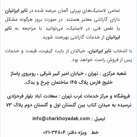
تمامی لاستیک‌های پیرلی آلمان عرضه شده در
تایر ایرانیان
دارای گارانتی معتبر هستند. در صورت بروز هرگونه مشکل
یا نقص فنی در لاستیک، می‌توانید با مراجعه به
تایر
ایرانیان
از خدمات گارانتی بهره‌مند شوید.
با انتخاب
تایر ایرانیان
، خیالتان از بابت کیفیت، قیمت و خدمات
پس از فروش راحت خواهد بود.
شعبه مرکزی : تهران ، خیابان امیر کبیر شرقی ، روبروی پاساژ
خلیج فارس پلاک ۱۴۵ ساختمان چرخ و یدک.
فروشگاه و مرکز خدمات غرب تهران : سعادت آباد بلوار فرحزادی
نرسیده به میدان کتاب بین گلستان اول و گلستان دوم پلاک 73
ایمیل : info@charkhoyadak.com
خط ویژه دفتر: 34804-021