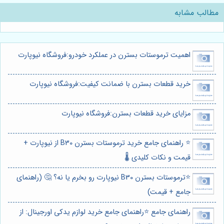
مطالب مشابه
اهمیت ترموستات بسترن در عملکرد خودرو:فروشگاه نیوپارت
خرید قطعات بسترن با ضمانت کیفیت:فروشگاه نیوپارت
مزایای خرید قطعات بسترن:فروشگاه نیوپارت
⭐️ راهنمای جامع خرید ترموستات بسترن B30 از نیوپارت +
قیمت و نکات کلیدی 🌡️
⭐️ترموستات بسترن B30 نیوپارت رو بخرم یا نه؟ 🤔 (راهنمای
جامع + قیمت)
راهنمای جامع ⭐️راهنمای جامع خرید لوازم یدکی اورجینال: از