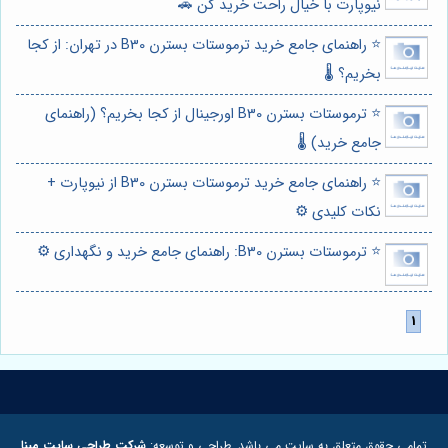
نیوپارت با خیال راحت خرید کن 🚗
⭐️ راهنمای جامع خرید ترموستات بسترن B30 در تهران: از کجا
بخریم؟ 🌡️
⭐️ ترموستات بسترن B30 اورجینال از کجا بخریم؟ (راهنمای
جامع خرید) 🌡️
⭐️ راهنمای جامع خرید ترموستات بسترن B30 از نیوپارت +
نکات کلیدی ⚙️
⭐️ ترموستات بسترن B30: راهنمای جامع خرید و نگهداری ⚙️
تمامی حقوق متعلق به سایت می باشد. طراحی و توسعه:
شرکت طراحی سایت مبنا