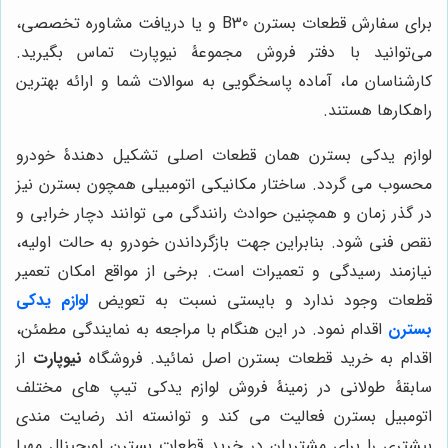
برای سفارش قطعات بسترن B30 و یا دریافت مشاوره تخصصی،
می‌توانید با دفتر فروش مجموعۀ نیوپارت تماس بگیرید.
کارشناسان ما، آماده پاسخگویی به سوالات شما و ارائه بهترین
راهکارها هستند.
لوازم یدکی بسترن همان قطعات اصلی تشکیل دهندۀ خودرو
محسوب می گردد. ساختار مکانیکی اتومبیلی همچون بسترن نیز
در گذر زمان و همچنین حوادث رانندگی می توانند دچار خرابی و
نقص فنی شود. بنابراین جهت بازگرداندن خودرو به حالت اولیه،
نیازمند رسیدگی و تعمیرات است. برخی از مواقع امکان تعمیر
قطعات وجود ندارد و بایستی نسبت به تعویض
لوازم یدکی
بسترن
اقدام نمود. در این هنگام با مراجعه به نمایندگی مطمئن،
اقدام به خرید قطعات بسترن اصل نمائید. فروشگاه
نیوپارت
از
سابقۀ طولانی در زمینۀ فروش لوازم یدکی تیپ های مختلف
اتومبیل بسترن فعالیت می کند و توانسته اند رضایت مندی
بیشتری را برای مشتریان در خرید قطعات بسترن اورجینال مهیا