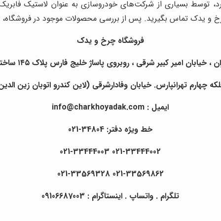
دارد، توسط بسیاری از شرکت‌های خودروسازی به عنوان لاستیک فابریک
چرخ و یدک تماس بگیرید. پس از بررسی محصولات موجود در فروشگاه، می
فروشگاه چرخ و یدک
یابان امیر کبیر شرقی ، روبروی پاساژ خلیج فارس پلاک ۱۴۵ ساختمان چرخ و یدک.
 چهارم تهرانپارس. خیابان وفادارشرقی (لاین کندرو اتوبان زین الدین) ن
ایمیل : info@charkhoyadak.com
خط ویژه دفتر: 34804-021
021-33444002 021-33444003
021-33569862 021-33569328
تلگرام . واتساپ . اینستاگرام : 09106687003