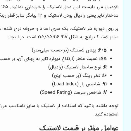
اتومبیل می بایست این مدل لاستیک را خریداری نمائید. 165 بیان گر پهنای لاستیک (برحسب میلی لیتر)، 65 بیان کنندۀ ارتفاع دیواره تایر به پهنای باند (بر حسب درصد)،
ساختار تایر یعنی رادیال بودن لاستیک و 13 بیانگر سایز قطر رینگ (بر مبنای اینچ) می باشند. جهت بررسی بیشتر می توانید به فروشگاه اینترنتی چرخ و یدک مراجعه نموده و ثبت سفارش نمائید.
بر روی دیواره هر لاستیک، یک سری اعداد و حروف درج شده است
سایز لاستیک رایج به شکل 205/55R16 91V است. در اینجا:
205:
پهنای لاستیک (بر حسب میلی‌متر)
55:
نسبت منظر (ارتفاع دیواره تایر به پهنای آن، بر حس
R:
نوع ساختار لاستیک (رادیال)
16:
قطر رینگ (بر حسب اینچ)
91:
شاخص بار (Load Index)
V:
شاخص سرعت (Speed Rating)
توجه داشته باشید که استفاده از لاستیک با سایز نامناسب می
استفاده کنید.
عوامل مؤثر بر قیمت لاستیک