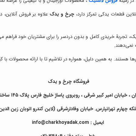
در زمینۀ
فروش لاستیک
، محصولات اورجینال و با کیفیتی را عرضه نمای
نلاین قطعات یدکی تمرکز دارد،
چرخ و یدک
علاوه بر فروش آنلاین، د
، تجربۀ خریدی کامل و بدون دردسر را برای مشتریان خود فراهم می‌کن
 نمی‌دهند.
ین‌ها هستند. به همین دلیل، همواره در تلاشیم تا با ارائه محصولات
فروشگاه چرخ و یدک
یابان امیر کبیر شرقی ، روبروی پاساژ خلیج فارس پلاک ۱۴۵ ساختمان چرخ و یدک.
 چهارم تهرانپارس. خیابان وفادارشرقی (لاین کندرو اتوبان زین الدین) ن
ایمیل : info@charkhoyadak.com