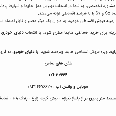
ه مشاوره تخصصی، به شما در انتخاب بهترین مدل هایما و شرایط پرد
 می‌دهد.
زمینه فروش اقساطی خودرو، به عنوان یک مرکز معتبر و قابل اعتماد شن
گزینه برای خرید اقساطی هایما مطرح شود. با انتخاب
دنیای خودرو
، 
ایط ویژه فروش اقساطی هایما بهره‌مند شوید. با
دنیای خودرو
، به آرز
تلفن های تماس:
021-37664
موبایل و واتس آپ : 09224676630
ن تر از پاساژ تیراژه - نبش کوچه زارع - پلاک 108 - نمایشگاه و شرکت دنیای خودرو