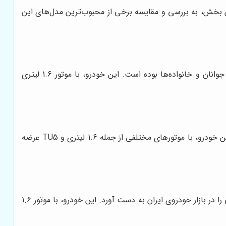
ین بخش، به بررسی و مقایسه برخی از محبوب‌ترین مدل‌های این
پژو 206، یک هاچ‌بک محبوب و پرطرفدار است که به دلیل طراحی جذاب، مصرف سوخت پایین و قیمت مناسب، همواره مورد توجه جوانان و خانواده‌ها بوده است. این خودرو، با موتور 1.6 لیتری
پژو پارس، یک سدان خانوادگی است که به دلیل فضای جادار، طراحی زیبا و امکانات بیشتر نسبت به پژو 206، طرفداران زیادی دارد. این خودرو، با موتورهای مختلفی از جمله 1.6 لیتری و TU5 عرضه
پژو 207، نسخه فیس‌لیفت شده پژو 206 است که با طراحی مدرن‌تر، امکانات بیشتر و کیفیت ساخت بالاتر، توانسته است جایگاه خوبی را در بازار خودروی ایران به دست آورد. این خودرو، با موتور 1.6