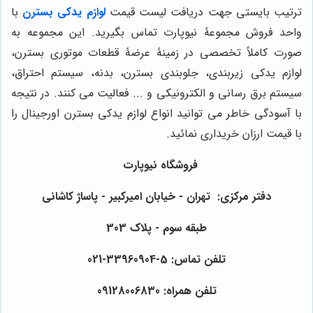
ترتیب بایستی جهت دریافت لیست قیمت
لوازم یدکی بسترن
با
واحد فروش مجموعۀ نیوپارت تماس بگیرید. این مجموعه به
صورت کاملاً تخصصی در زمینۀ عرضۀ قطعات موتوری بسترن،
لوازم یدکی زیربندی، جلوبندی بسترن، بدنه، سیستم احتراق،
سیستم برق رسانی و الکترونیکی و ... فعالیت می کنند. در نتیجه
با آسودگی خاطر می توانید انواع لوازم یدکی بسترن اورجینال را
با قیمت ارزان خریداری نمائید.
فروشگاه نیوپارت
دفتر مرکزی: تهران - خیابان امیرکبیر - پاساژ کاشانی
طبقه سوم - پلاک 303
تلفن تماس: 5-33960904-021
تلفن همراه: 09128006830