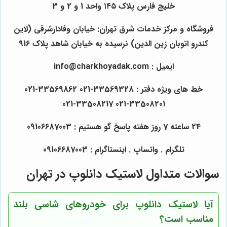
خلیج فارس پلاک ۱۴۵ واحد 1 و 2 و 3
فروشگاه و مرکز خدمات شرق تهران: خیابان وفادارشرقی (لاین
کندرو اتوبان زین الدین) نرسیده به خیابان شاهد پلاک 916
ایمیل : info@charkhoyadak.com
خط های ویژه دفتر : 33569328-021 33569862-021
33508201-021 33508217-021
24 ساعته 7 روز هفته پاسخ گو هستیم : 09106687003
تلگرام . واتساپ . اینستاگرام : 09106687003
سوالات متداول لاستیک دانلوپ در تهران
آیا لاستیک دانلوپ برای خودروهای شاسی بلند
مناسب است؟