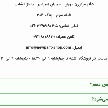
دفتر مرکزی: تهران - خیابان امیرکبیر - پاساژ کاشانی
طبقه سوم - پلاک 303
تلفن تماس: 5-33960904-021
تلفن همراه: 09128006830
ایمیل: info@newpart-shop.com
ساعت کار فروشگاه: شنبه تا چهارشنبه 9 الی 18.30 - پنجشنبه 9 الی 14
خیص دهم؟
می‌شود؟