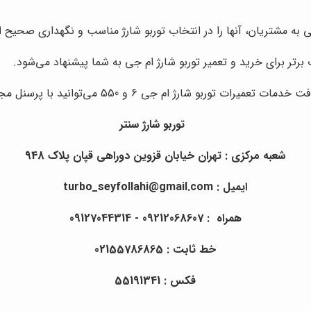
به مشتریان، آنها را در انتخاب توربو شارژ مناسب و نگهداری صحیح از
برتر برای خرید و تعمیر توربو شارژ ام جی به شما پیشنهاد می‌شود.
رات توربو شارژ ام جی 6 و 550 می‌توانید با پرسنل مجرب فروشگاه
توربو شارژ سنتر
شعبه مرکزی : تهران خیابان قزوین دوراهی قپان پلاک 948
ایمیل : turbo_seyfollahi@gmail.com
همراه :
09212068607
- 09127044314
خط ثابت : 02155786865
فکس : 55191341