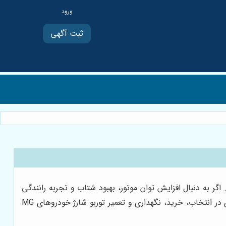
ثبت آگهی
دمان این خودروها ایفا می‌کند. اگر به دنبال افزایش توان موتور، بهبود شتاب و تجربه رانندگی
هیجان‌انگیزتر هستید، انتخاب و نگهداری صحیح توربو شارژ ام جی امری ضروری است. در این راهنمای جامع، به بررسی نکات کلیدی در انتخاب، خرید، نگهداری و تعمیر توربو شارژ خودروهای MG