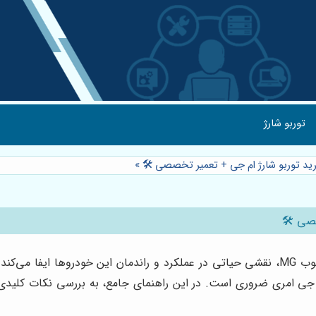
توربو شارژ
رید توربو شارژ ام جی + تعمیر تخصصی 🛠️
»
صی 🛠️
توربو شارژ ام جی، قلب تپنده قدرت و شتاب در خودروهای محبوب MG، نقشی حیاتی در عملکرد و ران