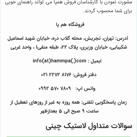
مشورت نمودن با کارشناسان فروش همپا می تواند راهنمای خوبی
برای شما محسوب گردند.
فروشگاه هم پا
آدرس: تهران، تجریش، محله گلاب دره، خیابان شهید اسماعیل
شکیبایی، خیابان وزیری، پلاک 22، طبقه منفی1 ، واحد غربی
ایمیل : info(at)hammpa(.)com
دفتر فروش: 8176 2272 021
واتس اپ: 7809 570 0992
زمان پاسخگویی تلفنی: همه روزه به غیر از روزهای تعطیل از
ساعت 9 صبح الی 5 بعدازظهر
سوالات متداول لاستیک چینی