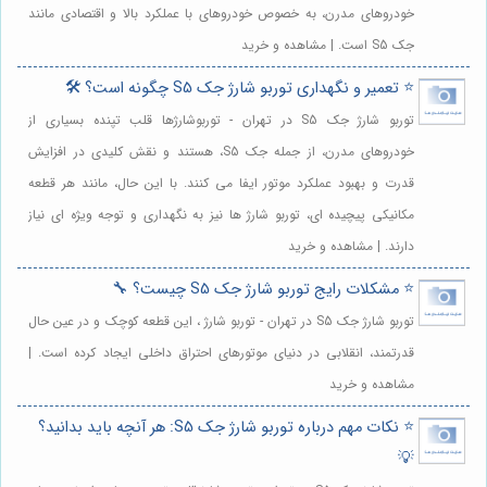
خودروهای مدرن، به خصوص خودروهای با عملکرد بالا و اقتصادی مانند
جک S5 است. | مشاهده و خرید
⭐️ تعمیر و نگهداری توربو شارژ جک S5 چگونه است؟ 🛠️
توربو شارژ جک S5 در تهران - توربوشارژها قلب تپنده بسیاری از
خودروهای مدرن، از جمله جک S5، هستند و نقش کلیدی در افزایش
قدرت و بهبود عملکرد موتور ایفا می کنند. با این حال، مانند هر قطعه
مکانیکی پیچیده ای، توربو شارژ ها نیز به نگهداری و توجه ویژه ای نیاز
دارند. | مشاهده و خرید
⭐️ مشکلات رایج توربو شارژ جک S5 چیست؟ 🔧
توربو شارژ جک S5 در تهران - توربو شارژ ، این قطعه کوچک و در عین حال
قدرتمند، انقلابی در دنیای موتورهای احتراق داخلی ایجاد کرده است. |
مشاهده و خرید
⭐️ نکات مهم درباره توربو شارژ جک S5: هر آنچه باید بدانید؟
💡