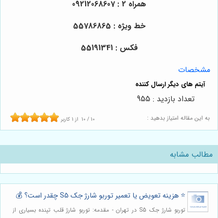
همراه 2 : 09212068607
خط ویژه : 55786865
فکس : 55191341
مشخصات
تعداد بازدید : 955
به این مقاله امتیاز بدهید :
10
/
10
از
1
کاربر
مطالب مشابه
⭐️ هزینه تعویض یا تعمیر توربو شارژ جک S5 چقدر است؟ 💰
توربو شارژ جک S5 در تهران - مقدمه: توربو شارژ قلب تپنده بسیاری از