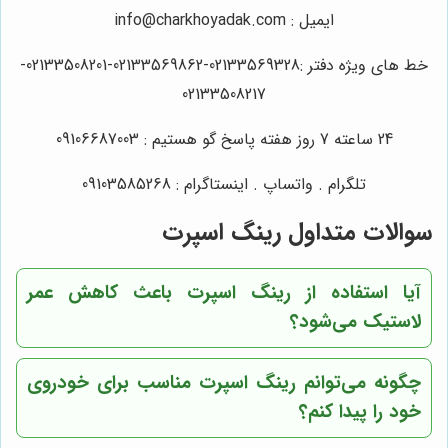
ایمیل : info@charkhoyadak.com
خط های ویژه دفتر :02133569328-02133569862-02133508201-
02133508217
24 ساعته 7 روز هفته پاسخ گو هستیم : 09106687003
تلگرام . واتساپ . اینستاگرام : 09103585268
سوالات متداول رینگ اسپرت
آیا استفاده از رینگ اسپرت باعث کاهش عمر
لاستیک می‌شود؟
چگونه می‌توانم رینگ اسپرت مناسب برای خودروی
خود را پیدا کنم؟