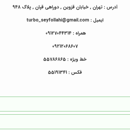
آدرس : تهران , خیابان قزوین , دوراهی قپان , پلاک 948
ایمیل : turbo_seyfollahi@gmail.com
همراه : 09127044314
09212068607
خط ویژه : 55786865
فکس : 55191341