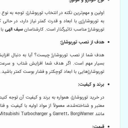
اولین و مهم‌ترین نکته در انتخاب توربوشارژ، توجه به 
به توربوشارژی با ابعاد و قدرت کمتر نیاز دارد، در حالی
توربوشارژ مناسب تاثیرگذار است. کارشناسان
سیف الهی
با 
هدف از نصب توربوشارژ:
هدف شما از نصب توربوشارژ چیست؟ آیا به دنبال افزای
بسیار مهم است. اگر هدف شما افزایش شتاب و سرعت است
توربوشارژهایی با ابعاد کوچکتر و فشار بوست کمتر باشید.
برند و کیفیت:
در خرید توربوشارژ، همواره به برند و کیفیت آن توجه کنی
معتبر و شناخته‌شده، معمولاً از مواد اولیه با کیفیت و 
مانند Garrett، BorgWarner و Mitsubishi Turbocharger از جمله برندهای معتبر در زمینه تولید توربوشارژ هستند.
قیمت: