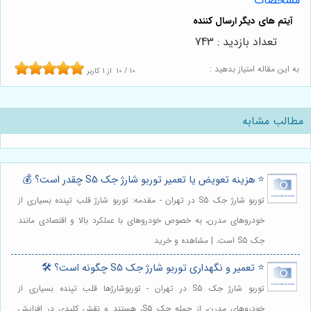
مشخصات
تعداد بازدید : 743
به این مقاله امتیاز بدهید :
10
/
10
از
1
کاربر
مطالب مشابه
⭐️ هزینه تعویض یا تعمیر توربو شارژ جک S5 چقدر است؟ 💰
توربو شارژ جک S5 در تهران - مقدمه: توربو شارژ قلب تپنده بسیاری از
خودروهای مدرن، به خصوص خودروهای با عملکرد بالا و اقتصادی مانند
جک S5 است. | مشاهده و خرید
⭐️ تعمیر و نگهداری توربو شارژ جک S5 چگونه است؟ 🛠️
توربو شارژ جک S5 در تهران - توربوشارژها قلب تپنده بسیاری از
خودروهای مدرن، از جمله جک S5، هستند و نقش کلیدی در افزایش