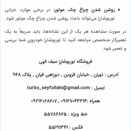
روشن شدن چراغ چک موتور:
در برخی موارد، خرابی
توربوشارژ می‌تواند باعث روشن شدن چراغ چک موتور شود.
در صورت مشاهده هر یک از این نشانه‌ها، باید سریعاً به یک
تعمیرکار متخصص مراجعه کنید تا توربوشارژ خودروی شما بررسی
و تعمیر شود.
فروشگاه توربوشارژ سیف‌ الهی
آدرس : تهران , خیابان قزوین , دوراهی قپان , پلاک 948
ایمیل : turbo_seyfollahi@gmail.com
همراه :09127044314 , 09212068607
خط ویژه : 55786865
فکس : 55191341