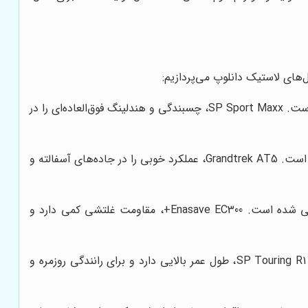
‌های لاستیک دانلوپ می‌پردازیم:
این لاستیک، یک تایر اسپرت و با عملکرد بالا است که برای خودروهای سواری و کوپه طراحی شده است. SP Sport Maxx، چسبندگی و هندلینگ فوق‌العاده‌ای را در
این لاستیک، یک تایر آفرود و چهار فصل است که برای خودروهای شاسی‌بلند و پیکاپ طراحی شده است. Grandtrek AT5، عملکرد خوبی را در جاده‌های آسفالته و
این لاستیک، یک تایر کم‌مصرف و سازگار با محیط‌زیست است که برای خودروهای سواری طراحی شده است. Enasave EC300+، مقاومت غلتشی کمی دارد و
این لاستیک، یک تایر با دوام و مقرون‌به‌صرفه است که برای خودروهای سواری طراحی شده است. SP Touring R1، طول عمر بالایی دارد و برای رانندگی روزمره و