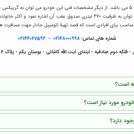
ساعت اشاره نمود. از جمله مشخصه های بارز این مدل پژو می توان به ظرفیت 470 لی
مناسب برای افرادی است که قصد تهیۀ اتومبیل جادار جهت مسافرت های
شماره های تماس:
02148000998
-
02144067594
لکه دوم صادقیه - ابتدای آیت الله کاشانی - بوستان یکم - پلاک 6 - آرشا خودرو