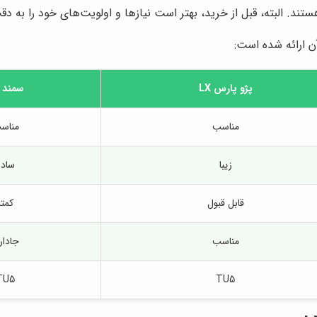
ند. البته، قبل از خرید، بهتر است نیازها و اولویت‌های خود را به 
پژو پارس LX
سمند LX
مناسب
مناس
زیبا
ساده
قابل قبول
کمتر
مناسب
جادار
TU5
TU5