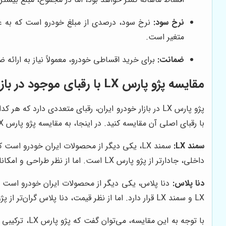
نرخ سود:
نرخ سود، درصدی از مبلغ خودرو است که به عن
متغیر است.
ضمانت:
برای خرید اقساطی خودرو، معمولاً نیاز به ارائ
مقایسه پژو پارس LX با رقبای موجود در بازار
پژو پارس LX در بازار خودرو ایران، رقبای متعددی دارد 
با رقبای اصلی آن مقایسه کنید. در اینجا، به مقایسه پژو پارس LX با دو رقیب اصلی آن، یعنی سمند LX و دنا پلاس، می‌پردازیم.
سمند LX:
داخلی، جادارتر از پژو پارس LX است. اما از نظر طراحی و امکانات رفاهی، پژو پارس LX برتری دارد. موتور سمند LX نیز مشابه پژو پارس LX، موتور TU5 است.
دنا پلاس:
LX و سمند LX قرار دارد. اما از نظر قیمت، دنا پلاس گران‌تر از پژو پارس LX و سمند LX است. موتور دنا پلاس نیز مشابه پژو پارس LX و سمند LX، موتور TU5 است.
با توجه به ا