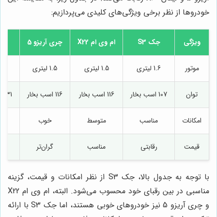
خودروها از نظر برخی ویژگی‌های کلیدی می‌پردازیم:
ویژگی
جک S3
ام وی ام X22
چری آریزو 5
لیفان
موتور
1.6 لیتری
1.5 لیتری
1.5 لیتری
1.8 لیتر
توان
107 اسب بخار
116 اسب بخار
116 اسب بخار
131 اسب بخار
امکانات
مناسب
متوسط
خوب
م
قیمت
رقابتی
مناسب
گران‌تر
ار
با توجه به جدول بالا، جک S3 از نظر امکانات و قیمت، گزینه
مناسبی در بین رقبای خود محسوب می‌شود. البته، ام وی ام X22
و چری آریزو 5 نیز خودروهای خوبی هستند، اما جک S3 با ارائه