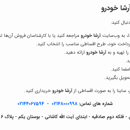
رشا خودرو
نبال کنید:
ا، به وب‌سایت
آرشا خودرو
مراجعه کنید یا با کارشناسان فروش آن‌ها 
پرداخت خود، طرح اقساطی مناسب را انتخاب کنید.
ا تهیه و به
آرشا خودرو
ارائه دهید.
د.
مضا کنید.
ویل بگیرید.
ر، ساینا را به صورت اقساطی از
آرشا خودرو
خریداری کنید.
شماره های تماس:
02148000998
-
02144067594
لکه دوم صادقیه - ابتدای آیت الله کاشانی - بوستان یکم - پلاک 6 - آرشا خودرو