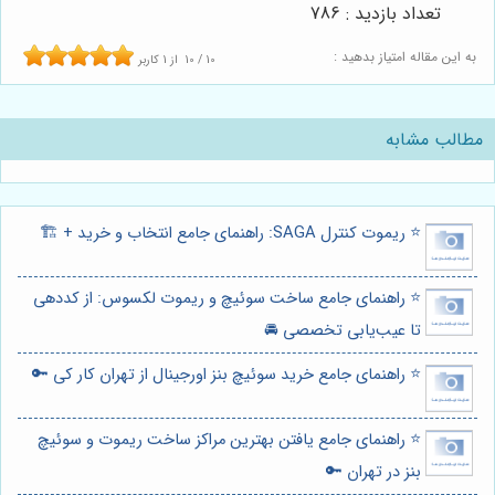
تعداد بازدید : 786
به این مقاله امتیاز بدهید :
10
/
10
از
1
کاربر
مطالب مشابه
⭐️ ریموت کنترل SAGA: راهنمای جامع انتخاب و خرید + 🏗️
⭐️ راهنمای جامع ساخت سوئیچ و ریموت لکسوس: از کددهی
تا عیب‌یابی تخصصی 🚘
⭐️ راهنمای جامع خرید سوئیچ بنز اورجینال از تهران کار کی 🔑
⭐️ راهنمای جامع یافتن بهترین مراکز ساخت ریموت و سوئیچ
بنز در تهران 🔑