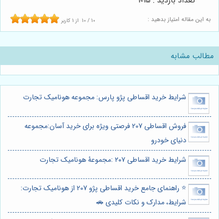
تعداد بازدید : 1015
به این مقاله امتیاز بدهید :
10
/
10
از
1
کاربر
مطالب مشابه
شرایط خرید اقساطی پژو پارس: مجموعه هونامیک تجارت
فروش اقساطی 207 فرصتی ویژه برای خرید آسان:مجموعه
دنیای خودرو
شرایط خرید اقساطی ۲۰۷ :مجموعۀ هونامیک تجارت
⭐️ راهنمای جامع خرید اقساطی پژو 207 از هونامیک تجارت:
شرایط، مدارک و نکات کلیدی 🚗