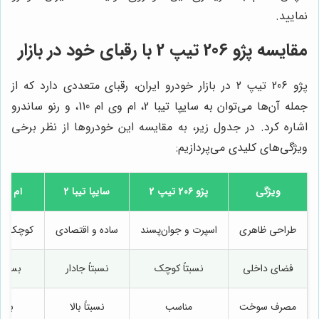
نمایید.
مقایسه پژو 206 تیپ 2 با رقبای خود در بازار
پژو 206 تیپ 2 در بازار خودرو ایران، رقبای متعددی دارد که از
جمله آن‌ها می‌توان به سایپا تیبا 2، ام وی ام 110، و رنو ساندرو
اشاره کرد. در جدول زیر، به مقایسه این خودروها از نظر برخی
ویژگی‌های کلیدی می‌پردازیم:
ویژگی
پژو 206 تیپ 2
سایپا تیبا 2
ام وی ا
طراحی ظاهری
اسپرت و جوان‌پسند
ساده و اقتصادی
کوچک و 
فضای داخلی
نسبتاً کوچک
نسبتاً جادار
بسیار
مصرف سوخت
مناسب
نسبتاً بالا
بسیا