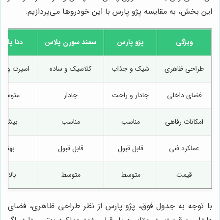
این بخش، به مقایسه پژو پارس با این خودروها می‌پردازیم:
ویژگی
پژو پارس
سمند سورن پلاس
دنا پلا
طراحی ظاهری
شیک و جذاب
کلاسیک و ساده
اسپرت و م
فضای داخلی
جادار و راحت
جادار
متوسط
امکانات رفاهی
مناسب
مناسب
بیشتر
عملکرد فنی
قابل قبول
قابل قبول
بهتر
قیمت
متوسط
متوسط
بالاتر
با توجه به جدول فوق، پژو پارس از نظر طراحی ظاهری، فضای