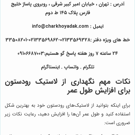
آدرس : تهران ، خیابان امیر کبیر شرقی ، روبروی پاساژ خلیج
فارس پلاک ۱۴۵ ط دوم
ایمیل : info@charkhoyadak.com
خط های ویژه دفتر :02133569328-02133569862-33508201
24 ساعته 7 روز هفته پاسخ گو هستیم:09106687003
تلگرام . واتساپ . اینستاگرام
نکات مهم نگهداری از لاستیک رودستون
برای افزایش طول عمر
برای اینکه بتوانید از لاستیک‌های رودستون خود به بهترین شکل
استفاده کنید و طول عمر آن‌ها را افزایش دهید، رعایت نکات زیر
ضروری است: