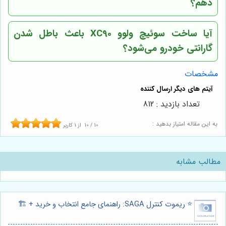
دهم؟
آیا ساخت سوئیچ ولوو XC90 باعث باطل شدن
گارانتی خودرو می‌شود؟
مشخصات
تعداد بازدید : 812
به این مقاله امتیاز بدهید :
10
/
10
از
1
کاربر
مطالب مشابه
⭐️ ریموت کنترل SAGA: راهنمای جامع انتخاب و خرید + 🏗️