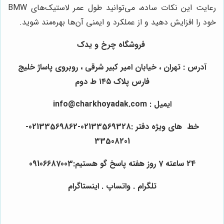
رعایت این نکات ساده، می‌توانید طول عمر لاستیک‌های BMW
خود را افزایش دهید و از عملکرد و ایمنی آن‌ها بهره‌مند شوید.
فروشگاه چرخ و یدک
آدرس : تهران ، خیابان امیر کبیر شرقی ، روبروی پاساژ خلیج
فارس پلاک ۱۴۵ ط دوم
ایمیل : info@charkhoyadak.com
خط های ویژه دفتر :02133569328-02133569862-
33508201
24 ساعته 7 روز هفته پاسخ گو هستیم:09106687003
تلگرام . واتساپ . اینستاگرام