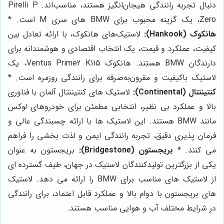
دنبال تجربه رانندگی هیجان‌انگیز هستند، مناسب‌اند. Pirelli P
Zero، یک گزینه محبوب برای BMW های سری M است. *
هانکوک (Hankook):
لاستیک‌های هانکوک، با ارائه تعادل بین
کیفیت، عملکرد و قیمت، یک انتخاب اقتصادی و هوشمندانه برای
دارندگان BMW هستند. هانکوک Ventus Prime2 K115، یک
لاستیک باکیفیت و مقرون‌به‌صرفه برای رانندگی روزمره است. *
کنتیننتال (Continental):
لاستیک های کنتیننتال آلمان با فناوری
بالا و عملکرد بی نظیر، انتخابی مطمئن برای خودروهای لوکس
مانند BMW هستند. این لاستیک ها با ارائه چسبندگی عالی و
فرمان پذیری دقیق، تجربه رانندگی ایمن و لذت بخشی را فراهم
می کنند. *
بریجستون (Bridgestone):
بریجستون به عنوان
یکی از بزرگترین تولیدکنندگان لاستیک در جهان، طیف گسترده ای
از لاستیک های مناسب برای BMW را ارائه می دهد. لاستیک
های بریجستون با دوام بالا و عملکرد قابل اعتماد، برای رانندگی
در شرایط مختلف آب و هوایی مناسب هستند.