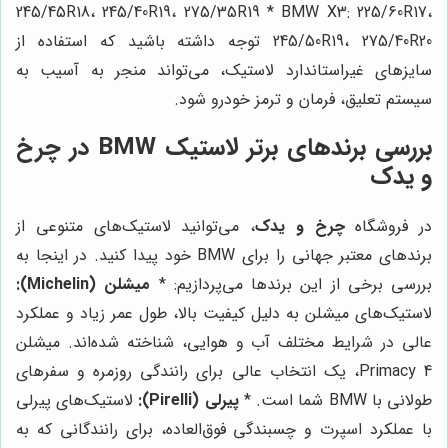
245/45R18، 245/40R19، 275/35R19 * BMW X3: 225/60R17،
245/50R19، 275/40R20 توجه داشته باشید که استفاده از
سایزهای غیراستاندارد لاستیک، می‌تواند منجر به آسیب به
سیستم تعلیق، فرمان و ترمز خودرو شود.
بررسی برندهای برتر لاستیک BMW در
چرخ
و یدک
در فروشگاه
چرخ و یدک
، می‌توانید لاستیک‌های متنوعی از
برندهای معتبر جهانی را برای BMW خود پیدا کنید. در اینجا به
بررسی برخی از این برندها می‌پردازیم: *
میشلن (Michelin):
لاستیک‌های میشلن به دلیل کیفیت بالا، طول عمر زیاد و عملکرد
عالی در شرایط مختلف آب و هوایی، شناخته شده‌اند. میشلن
Primacy 4، یک انتخاب عالی برای رانندگی روزمره و سفرهای
طولانی با BMW شما است. *
پیرلی (Pirelli):
لاستیک‌های پیرلی
با عملکرد اسپرت و چسبندگی فوق‌العاده، برای رانندگانی که به