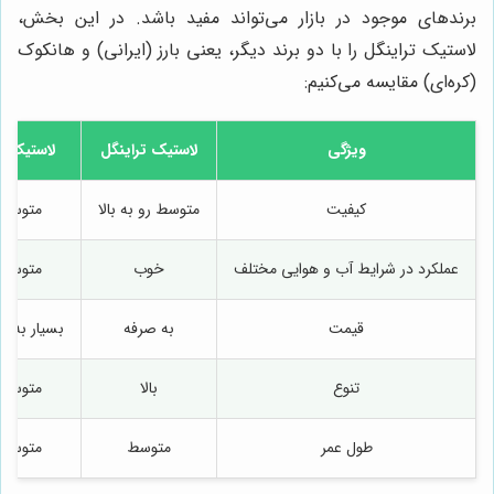
برندهای موجود در بازار می‌تواند مفید باشد. در این بخش،
لاستیک تراینگل را با دو برند دیگر، یعنی بارز (ایرانی) و هانکوک
(کره‌ای) مقایسه می‌کنیم:
ویژگی
لاستیک تراینگل
لاستیک با
کیفیت
متوسط رو به بالا
متوسط
عملکرد در شرایط آب و هوایی مختلف
خوب
متوسط
قیمت
به صرفه
بسیار به ص
تنوع
بالا
متوسط
طول عمر
متوسط
متوسط