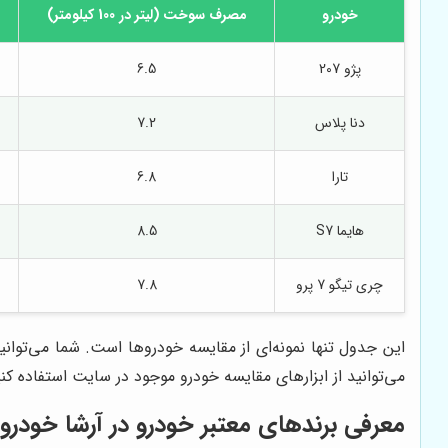
خودرو
مصرف سوخت (لیتر در 100 کیلومتر)
پژو 207
6.5
دنا پلاس
7.2
تارا
6.8
هایما S7
8.5
چری تیگو 7 پرو
7.8
این جدول تنها نمونه‌ای از مقایسه خودروها است. شما می‌توان
می‌توانید از ابزارهای مقایسه خودرو موجود در سایت استفاده کن
معرفی برندهای معتبر خودرو در
آرشا خودرو