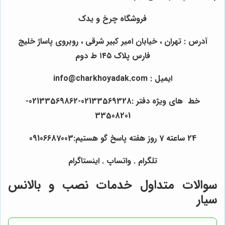
فروشگاه چرخ و یدک
آدرس : تهران ، خیابان امیر کبیر شرقی ، روبروی پاساژ خلیج
فارس پلاک ۱۴۵ ط دوم
ایمیل : info@charkhoyadak.com
خط های ویژه دفتر :02133569328-02133569862-
33508201
24 ساعته 7 روز هفته پاسخ گو هستیم:09106687003
تلگرام . واتساپ . اینستاگرام
سوالات متداول خدمات نصب و بالانس
سیار