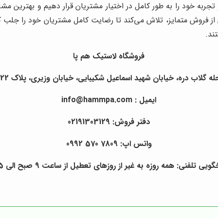
تجربه خود را به طور کامل در اختیار مشتریان قرار دهیم و بهترین مشاو
از فروش متمایز، تلاش می‌کند تا رضایت کامل مشتریان خود را جلب ک
ند.
فروشگاه لاستیک هم پا
ره، خیابان شهید اسماعیل شکیبایی، خیابان وزیری، پلاک 22، طبقه منفی1 ، واحد غربی
ایمیل : info@hammpa.com
دفتر فروش: 02191303129
واتس اپ: 7809 570 0992
ی تلفنی: همه روزه به غیر از روزهای تعطیل از ساعت 9 صبح الی 5 بعدازظهر