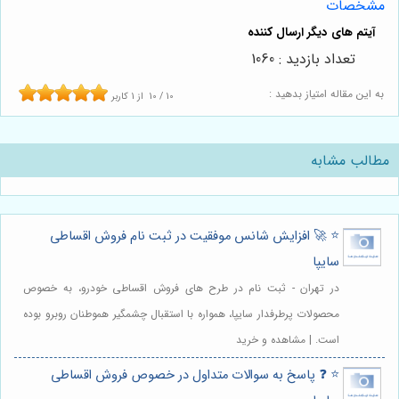
مشخصات
تعداد بازدید : 1060
به این مقاله امتیاز بدهید :
10
/
10
از
1
کاربر
مطالب مشابه
⭐️ 🚀 افزایش شانس موفقیت در ثبت نام فروش اقساطی
سایپا
در تهران - ثبت نام در طرح های فروش اقساطی خودرو، به خصوص
محصولات پرطرفدار سایپا، همواره با استقبال چشمگیر هموطنان روبرو بوده
است. | مشاهده و خرید
⭐️ ❓ پاسخ به سوالات متداول در خصوص فروش اقساطی